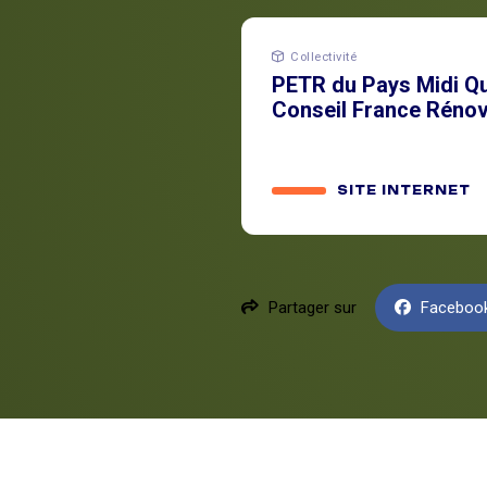
Collectivité
PETR du Pays Midi Q
Conseil France Rénov
SITE INTERNET
Partager sur
Faceboo