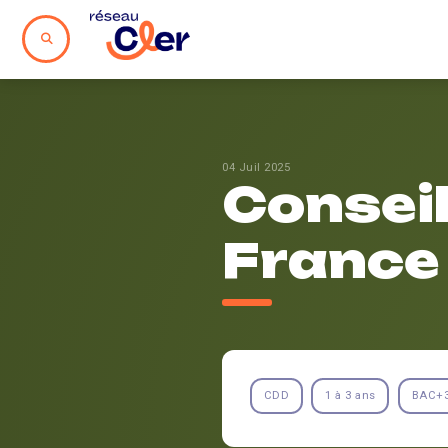
04 Juil 2025
Conseil
France
CDD
1 à 3 ans
BAC+