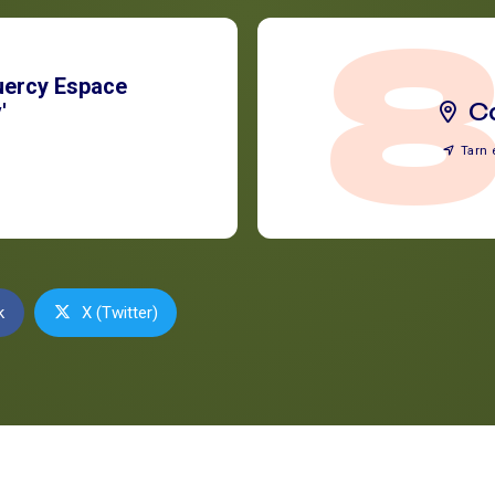
uercy Espace
'
C
Tarn 
k
X (Twitter)