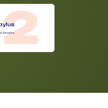
82
aylus
et Garonne