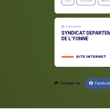
CDD
3 à 5 ans
BAC+
Collectivité
SYNDICAT DEPARTEM
DE L'YONNE
SITE INTERNET
Partager sur
Faceboo