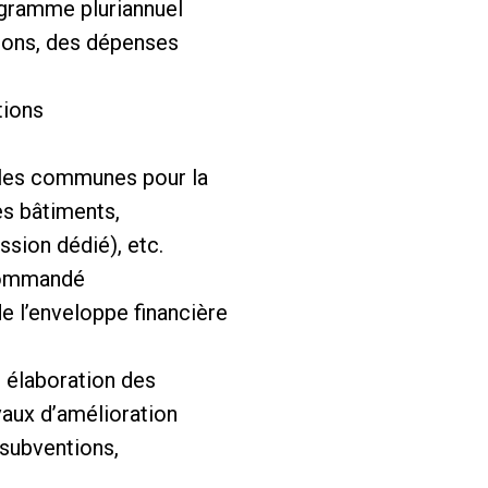
ogramme pluriannuel
tions, des dépenses
tions
 les communes pour la
es bâtiments,
sion dédié), etc.
ecommandé
de l’enveloppe financière
, élaboration des
vaux d’amélioration
 subventions,