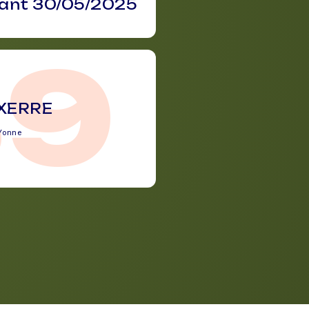
vant 30/05/2025
89
XERRE
Yonne