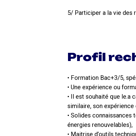
5/ Participer a la vie d
Profil re
• Formation Bac+3/5, spé
• Une expérience ou format
• Il est souhaité que le.a
similaire, son expérience
• Solides connaissances t
énergies renouvelables),
• Maitrise d’outils tech