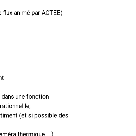
e flux animé par ACTEE)
nt
e dans une fonction
ationnel.le,
timent (et si possible des
améra thermique, …),