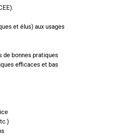
CEE).
ques et élus) aux usages
es de bonnes pratiques
iques efficaces et bas
ice
tc.)
ns