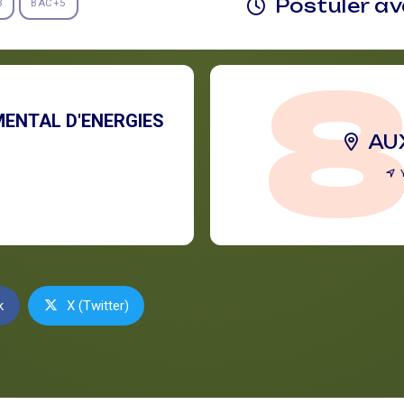
Postuler a
3
BAC+5
ENTAL D'ENERGIES
AU
k
X (Twitter)