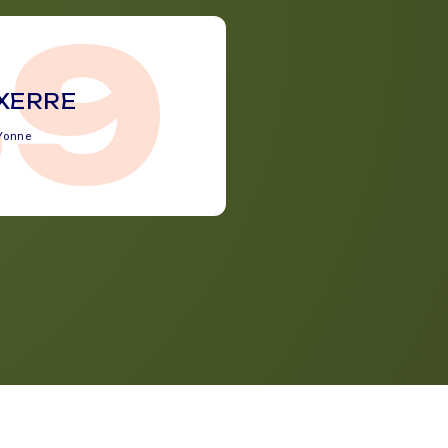
89
XERRE
Yonne