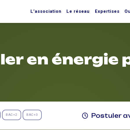
L’association
Le réseau
Expertises
Ou
ler en énergie
Postuler a
BAC+2
BAC+3