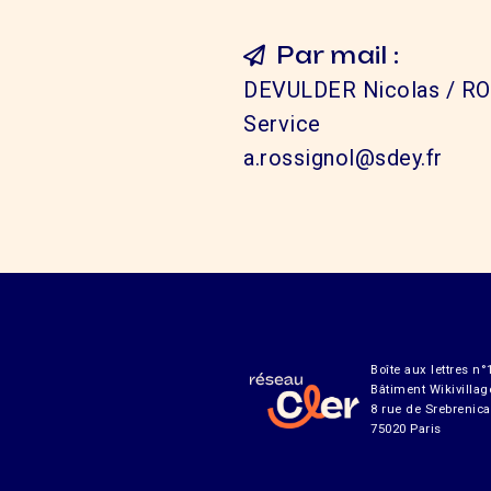
Par mail :
DEVULDER Nicolas / RO
Service
a.rossignol@sdey.fr
Boîte aux lettres n°
Bâtiment Wikivillag
8 rue de Srebrenica
75020 Paris