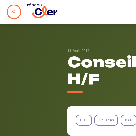
11 Août 2017
Conseil
H/F
CDD
1 à 3 ans
BAC