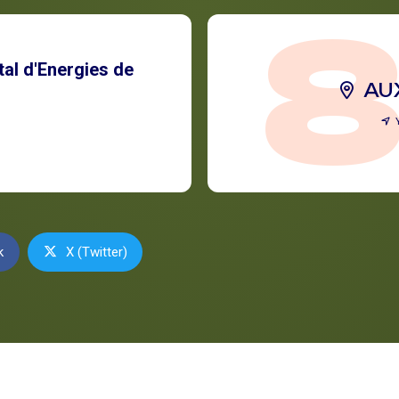
al d'Energies de
AU
k
X (Twitter)