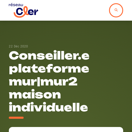
22 Déc 2020
Conseiller.e
plateforme
mur|mur2
maison
individuelle