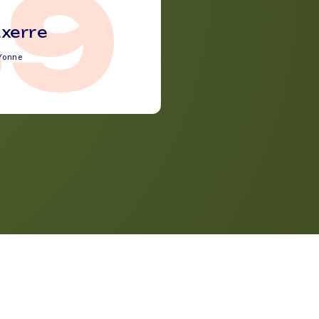
89
xerre
Yonne