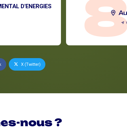
ENTAL D'ENERGIES
Au
k
X (Twitter)
es-nous ?