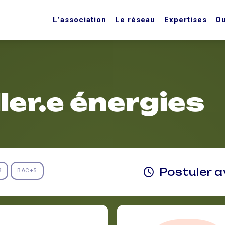
L’association
Le réseau
Expertises
Ou
ler.e énergies
Postuler 
3
BAC+5