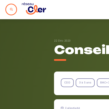
22 Déc 2023
Conseil
CDD
3 à 5 ans
BAC+
Collectivité