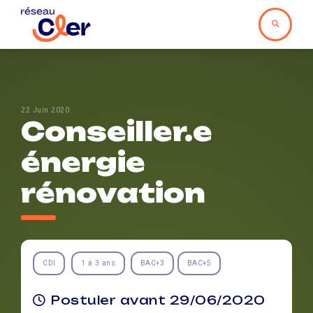
22 Juin 2020
Conseiller.e
énergie
rénovation
CDI
1 à 3 ans
BAC+3
BAC+5
Postuler avant 29/06/2020