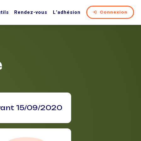
tils
Rendez-vous
L’adhésion
Connexion
e
vant 15/09/2020