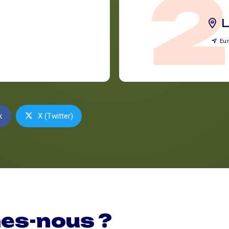
Eur
k
X (Twitter)
es-nous ?