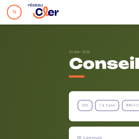
25 Mar 2020
Conseil
CDI
1 à 3 ans
BAC+2
Collectivité