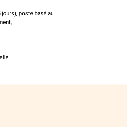
jours), poste basé au
ment,
elle
0