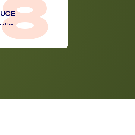
28
LUCE
e et Loir