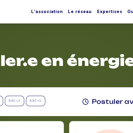
L’association
Le réseau
Expertises
Ou
ler.e en énergi
Postuler a
BAC+3
BAC+5