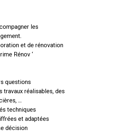
accompagner les
logement.
ioration et de rénovation
prime Rénov ‘
rs questions
s travaux réalisables, des
cières, …
evés techniques
iffrées et adaptées
ise décision