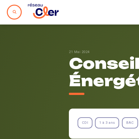
21 Mai 2024
Conseil
Énergé
CDI
1 à 3 ans
BAC