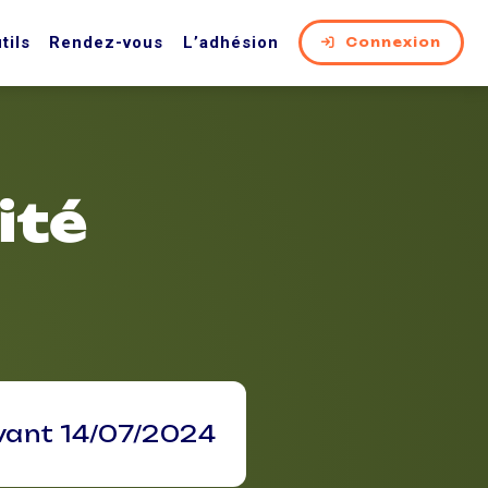
tils
Rendez-vous
L’adhésion
Connexion
ité
vant 14/07/2024