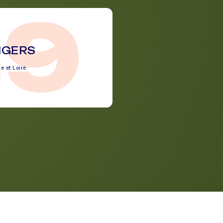
49
NGERS
e et Loire