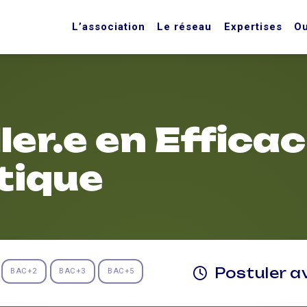
L’association
Le réseau
Expertises
Ou
ler.e en Efficac
tique
Postuler a
BAC+2
BAC+3
BAC+5