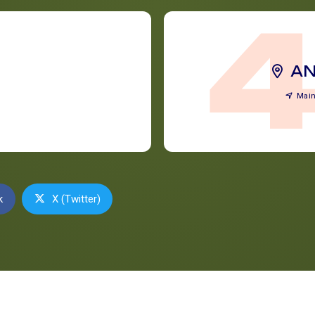
A
Main
k
X (Twitter)