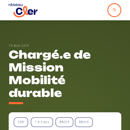
19 Août 2019
Chargé.e de
Mission
Mobilité
durable
CDD
1 à 3 ans
BAC+3
BAC+5