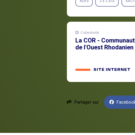
Autre
3 à 5 ans
BAC+
Collectivité
La COR - Communauté
de l'Ouest Rhodanien
SITE INTERNET
Partager sur
Faceboo