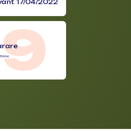
vant 17/04/2022
69
arare
Rhône