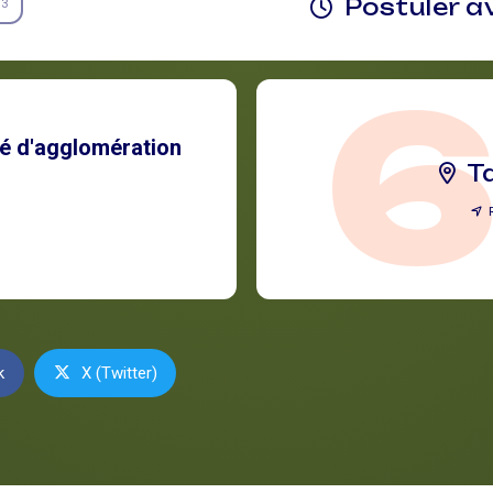
Postuler a
3
 d'agglomération
T
k
X (Twitter)