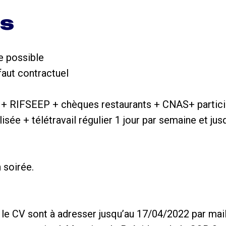
ns
e possible
éfaut contractuel
e + RIFSEEP + chèques restaurants + CNAS+ partic
isée + télétravail régulier 1 jour par semaine et jus
n soirée.
 le CV sont à adresser jusqu’au 17/04/2022 par mail,