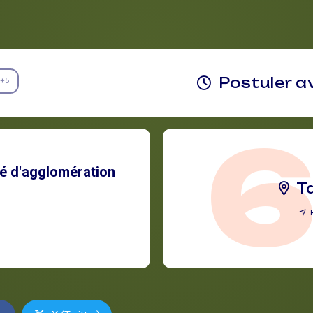
Postuler a
+5
 d'agglomération
T