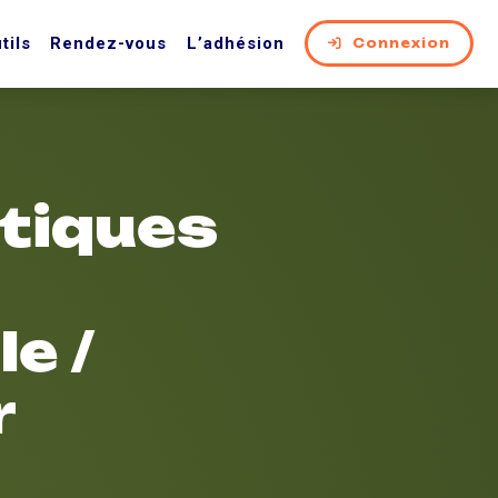
tils
Rendez-vous
L’adhésion
Connexion
itiques
e /
r