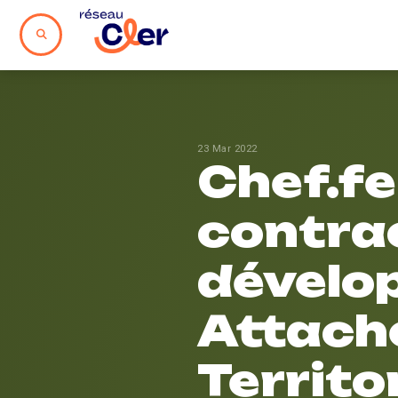
23 Mar 2022
Chef.fe
contrac
dévelo
Attaché
Territo