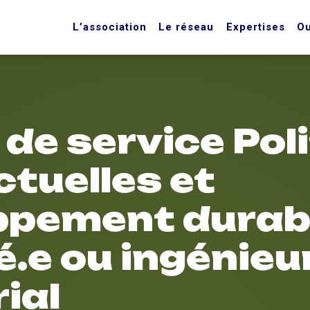
L’association
Le réseau
Expertises
Ou
 de service Pol
tuelles et
ppement durabl
.e ou ingénieu
rial