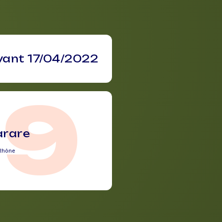
vant 17/04/2022
69
arare
Rhône