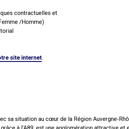
iques contractuelles et
 (Femme /Homme)
torial
tre site internet
.
avec sa situation au cœur de la Région Auvergne-Rh
 grâce à l’A89, est une agglomération attractive et