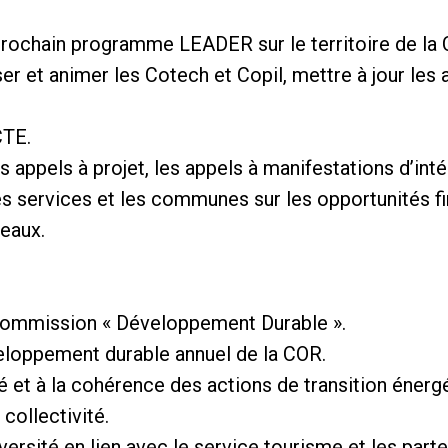
prochain programme LEADER sur le territoire de la 
er et animer les Cotech et Copil, mettre à jour les 
CTE.
es appels à projet, les appels à manifestations d’inté
es services et les communes sur les opportunités fi
seaux.
 commission « Développement Durable ».
veloppement durable annuel de la COR.
ité et à la cohérence des actions de transition éne
 collectivité.
iversité en lien avec le service tourisme et les part