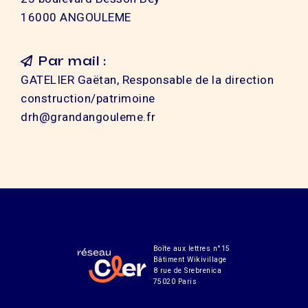
16000 ANGOULEME
Par mail :
GATELIER Gaëtan, Responsable de la direction
construction/patrimoine
drh@grandangouleme.fr
Boîte aux lettres n°15
Bâtiment Wikivillage
8 rue de Srebrenica
75020 Paris