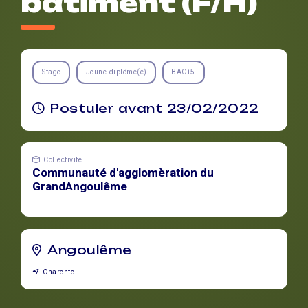
bâtiment (F/H)
Stage
Jeune diplômé(e)
BAC+5
Postuler avant 23/02/2022
Collectivité
Communauté d'agglomèration du
GrandAngoulême
Angoulême
Charente