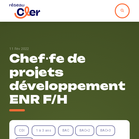
11 Fév 2022
Chef⋅fe de
projets
développement
ENR F/H
CDI
1 à 3 ans
BAC
BAC+2
BAC+3