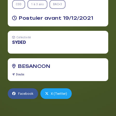
CDD
1 à 3 ans
BAC+3
Postuler avant 19/12/2021
Collectivité
SYDED
BESANCON
Doubs
Facebook
X (Twitter)