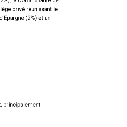
(52%), la Communauté de
ège privé réunissant le
 d’Epargne (2%) et un
R, principalement