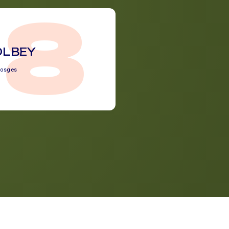
88
OLBEY
osges