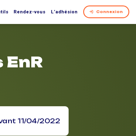
tils
Rendez-vous
L’adhésion
Connexion
s EnR
vant 11/04/2022