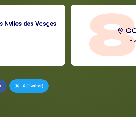
s Nvlles des Vosges
G
V
k
X (Twitter)