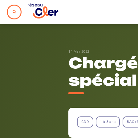
14 Mar 2022
Chargé
spécial
CDD
1 à 3 ans
BAC+