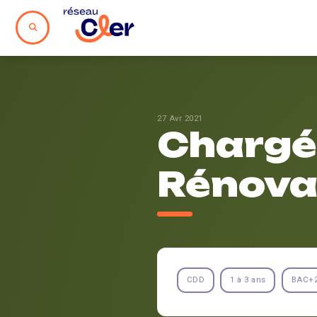
27 Avr 2021
Chargé
Rénova
CDD
1 à 3 ans
BAC+