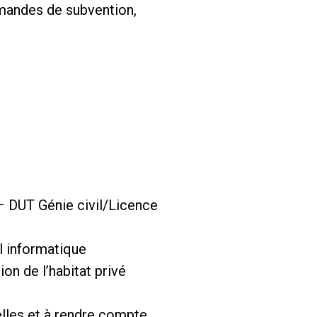
mandes de subvention,
– DUT Génie civil/Licence
il informatique
on de l’habitat privé
elles et à rendre compte,