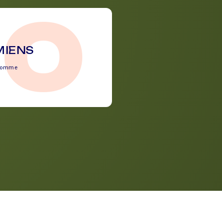
80
MIENS
Somme