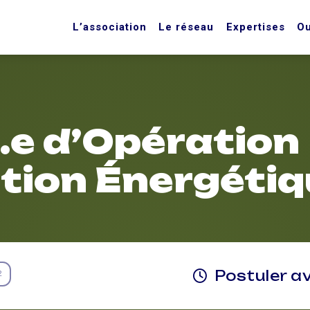
L’association
Le réseau
Expertises
Ou
.e d’Opération
tion Énergétiq
Postuler a
2