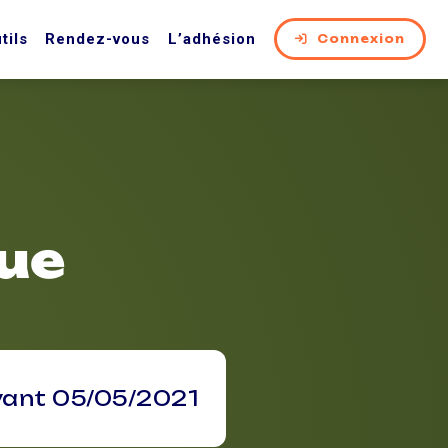
tils
Rendez-vous
L’adhésion
Connexion
ue
vant 05/05/2021