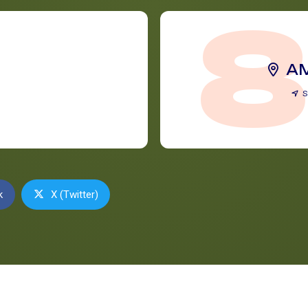
A
k
X (Twitter)