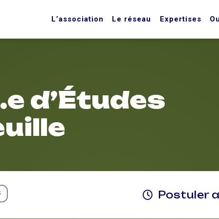
L’association
Le réseau
Expertises
Ou
.e d’Études
uille
Postuler 
5