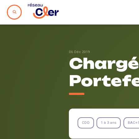
06 Déc 2019
Chargé
Portefe
CDD
1 à 3 ans
BAC+