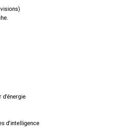
évisions)
che.
r d’énergie
s d’intelligence