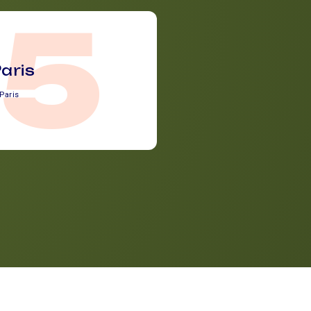
75
aris
Paris