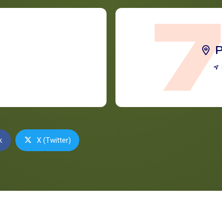
P
k
X (Twitter)