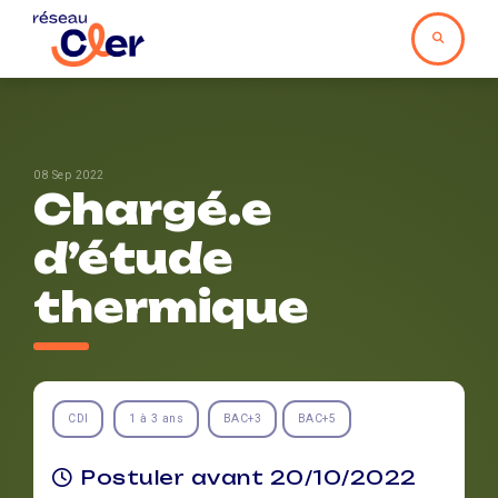
08 Sep 2022
Chargé.e
d’étude
thermique
CDI
1 à 3 ans
BAC+3
BAC+5
Postuler avant 20/10/2022