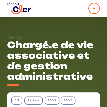
15 Avr 2020
Chargé.e de vie
associative et
de gestion
administrative
CDI
1 à 3 ans
BAC+2
BAC+3