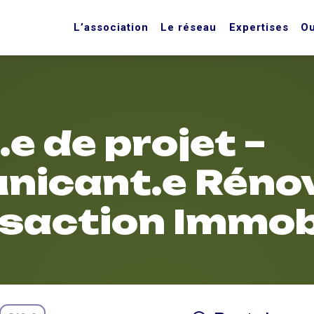
L’association
Le réseau
Expertises
Ou
 de projet​ – ​
icant.e Réno
saction Immob