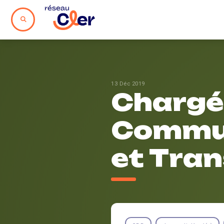
13 Déc 2019
Chargé.e
Commun
et Tran