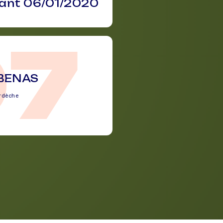
vant 06/01/2020
07
BENAS
rdèche