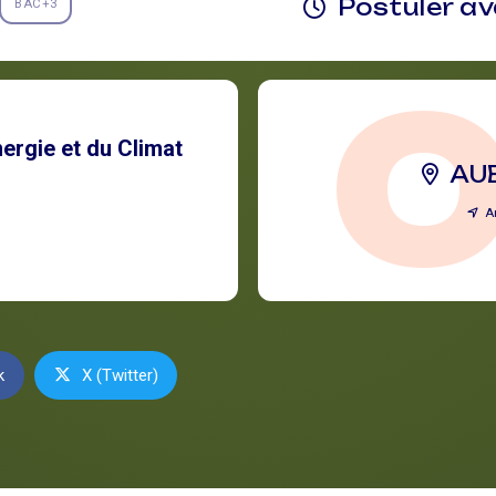
Postuler a
BAC+3
ergie et du Climat
AU
A
k
X (Twitter)