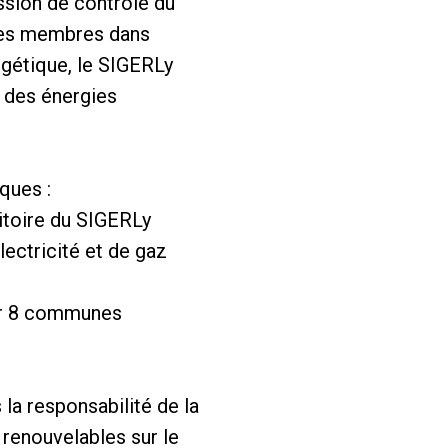
ssion de contrôle du
 ses membres dans
rgétique, le SIGERLy
t des énergies
ques :
ritoire du SIGERLy
ectricité et de gaz
our 8 communes
la responsabilité de la
renouvelables sur le