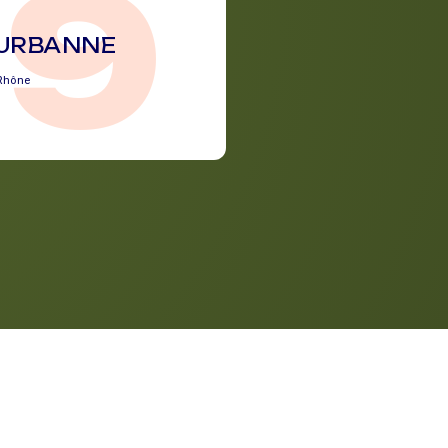
69
EURBANNE
Rhône