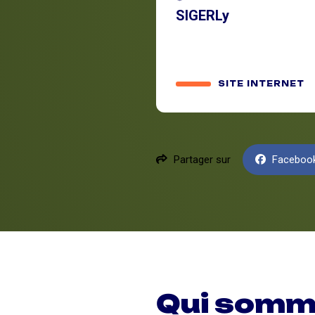
SIGERLy
SITE INTERNET
Partager sur
Faceboo
Qui somm