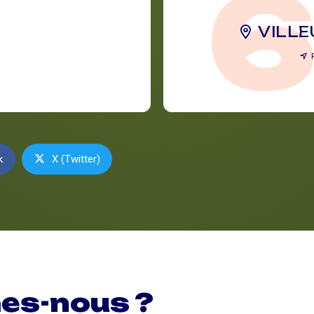
VILL
k
X (Twitter)
es-nous ?