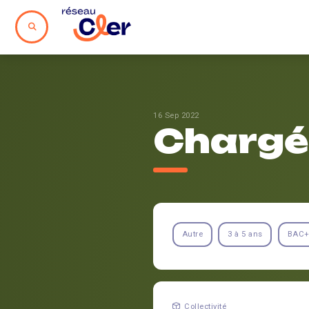
16 Sep 2022
Chargé
Autre
3 à 5 ans
BAC+
Collectivité