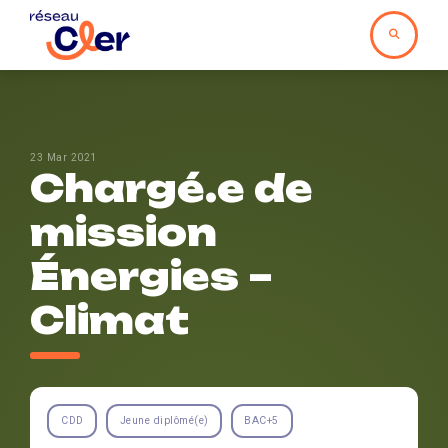
23 Mar 2021
Chargé.e de
mission
Énergies –
Climat
CDD
Jeune diplômé(e)
BAC+5