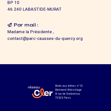
BP 10
46 240 LABASTIDE-MURAT
Par mail :
Madame la Présidente ,
contact@parc-causses-du-quercy.org
Boîte aux lettres n°15
Bâtiment Wikivillage
8 rue de Srebrenica
75020 Paris