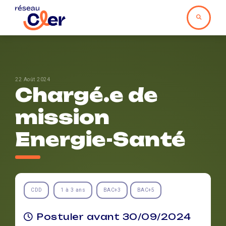
22 Août 2024
Chargé.e de
mission
Energie-Santé
CDD
1 à 3 ans
BAC+3
BAC+5
Postuler avant 30/09/2024