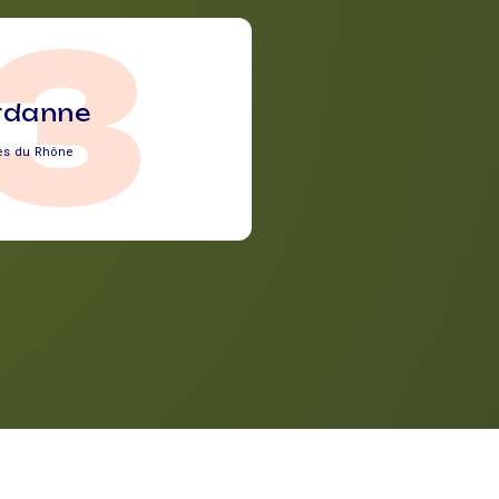
13
rdanne
es du Rhône