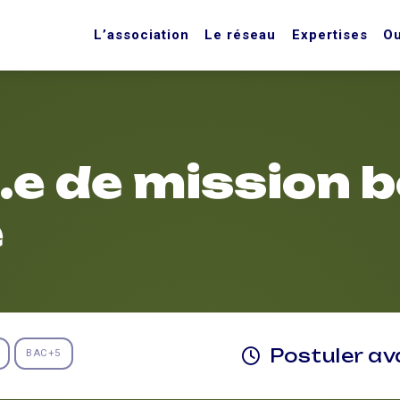
L’association
Le réseau
Expertises
Ou
e de mission b
e
Postuler a
BAC+5