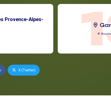
s Provence-Alpes-
Ga
Bouch
k
X (Twitter)