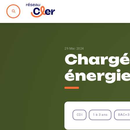
29 Mai 2024
Chargé.
énergi
CDI
1 à 3 ans
BAC+3