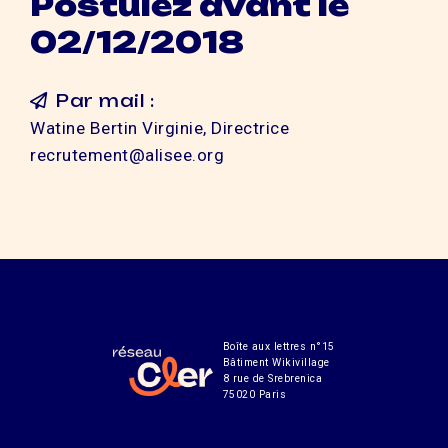
Postulez avant le
02/12/2018
Par mail :
Watine Bertin Virginie, Directrice
recrutement@alisee.org
Boîte aux lettres n°15
Bâtiment Wikivillage
8 rue de Srebrenica
75020 Paris