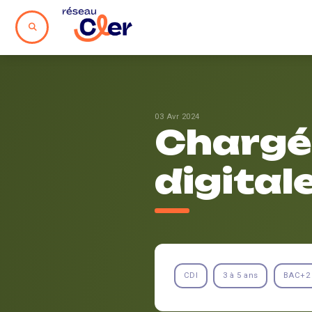
03 Avr 2024
Chargé
digital
CDI
3 à 5 ans
BAC+2