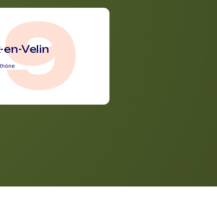
69
-en-Velin
Rhône