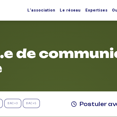
L’association
Le réseau
Expertises
Ou
.e de communi
e
Postuler a
BAC+3
BAC+5