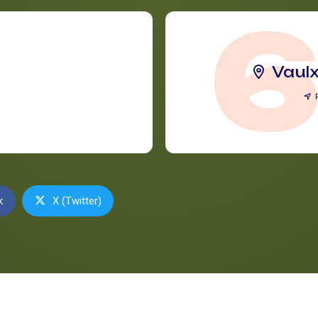
Vaulx
k
X (Twitter)