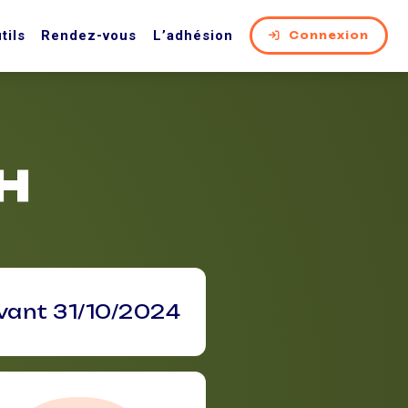
tils
Rendez-vous
L’adhésion
Connexion
RH
vant 31/10/2024