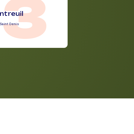
93
treuil
Saint Denis