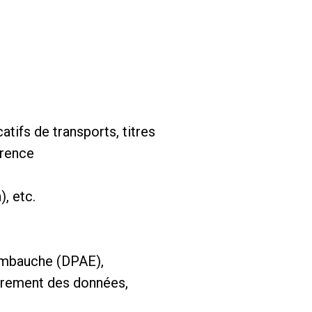
atifs de transports, titres
érence
), etc.
d’embauche (DPAE),
istrement des données,