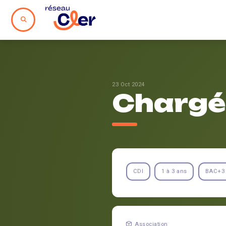
23 Oct 2024
Chargé·
CDI
1 à 3 ans
BAC+3
Association