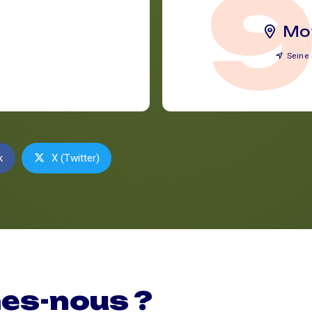
Mon
Seine 
k
X (Twitter)
es-nous ?