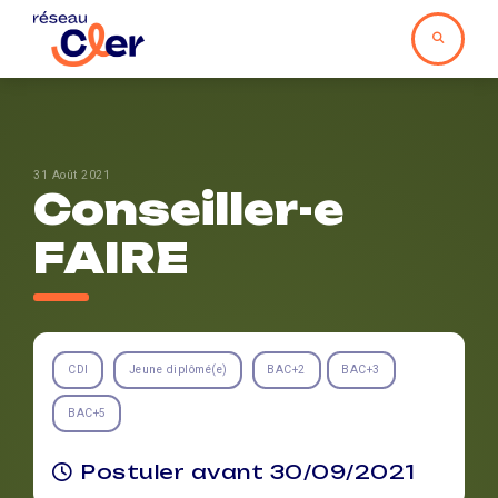
31 Août 2021
Conseiller-e
FAIRE
CDI
Jeune diplômé(e)
BAC+2
BAC+3
BAC+5
Postuler avant 30/09/2021