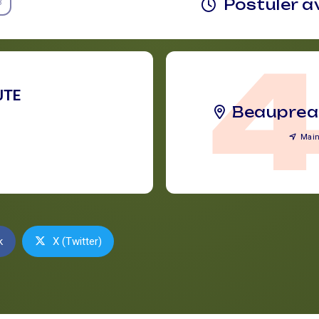
Postuler a
3
UTE
Beauprea
Main
k
X (Twitter)