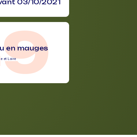
vant 03/10/2021
49
u en mauges
e et Loire