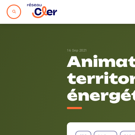
16 Sep 2021
Animat
territo
énergét