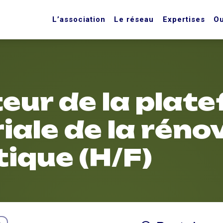
L’association
Le réseau
Expertises
Ou
eur de la plat
riale de la réno
ique (H/F)