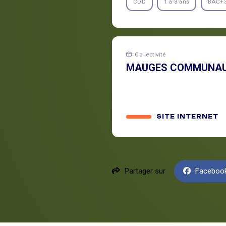
CDD
1 à 3 ans
BAC+
Collectivité
MAUGES COMMUNA
SITE INTERNET
Partager sur
Faceboo