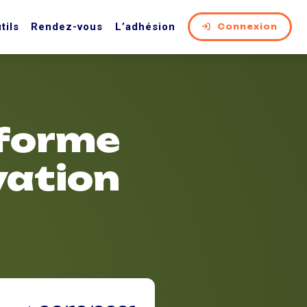
tils
Rendez-vous
L’adhésion
Connexion
eforme
vation