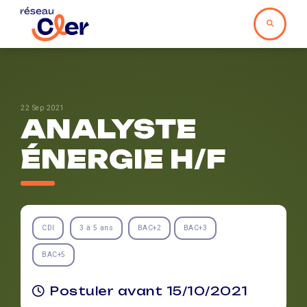
22 Sep 2021
ANALYSTE
ÉNERGIE H/F
CDI
3 à 5 ans
BAC+2
BAC+3
BAC+5
Postuler avant 15/10/2021