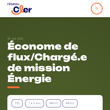
05 Jan 2022
Économe de
flux/Chargé.e
de mission
Énergie
CDI
1 à 3 ans
BAC+2
BAC+5