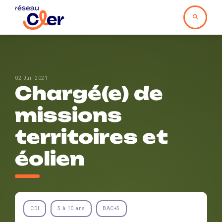
02 Juil 2021
Chargé(e) de
missions
territoires et
éolien
CDI
5 à 10 ans
BAC+5