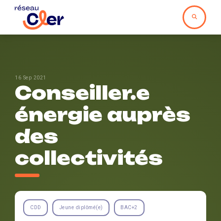
16 Sep 2021
Conseiller.e
énergie auprès
des
collectivités
CDD
Jeune diplômé(e)
BAC+2