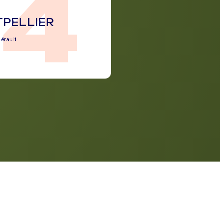
34
PELLIER
érault