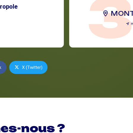
ropole
MONT
H
k
X (Twitter)
es-nous ?