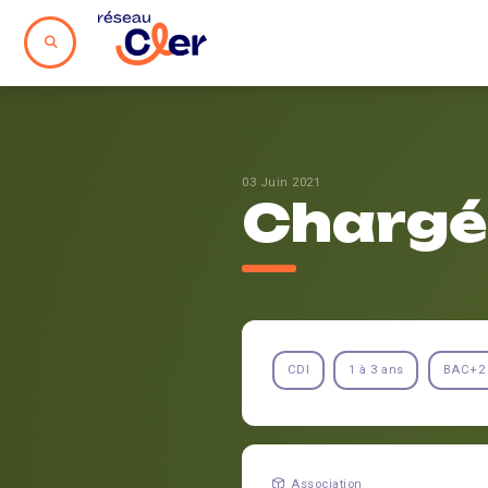
03 Juin 2021
Chargé.
CDI
1 à 3 ans
BAC+2
Association