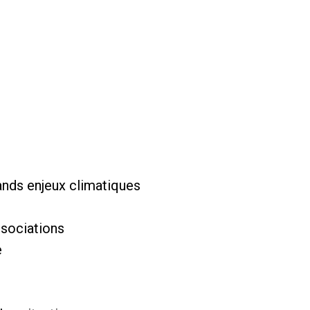
rands enjeux climatiques
ssociations
e