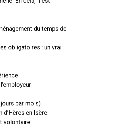
lle. En cela, il est
d’aménagement du temps de
s obligatoires : un vrai
érience
 l’employeur
 jours par mois)
in d’Hères en Isère
t volontaire