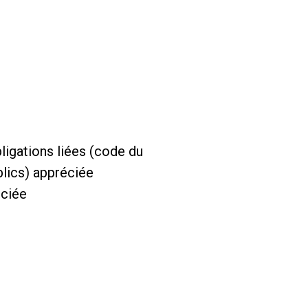
ligations liées (code du
blics) appréciée
éciée