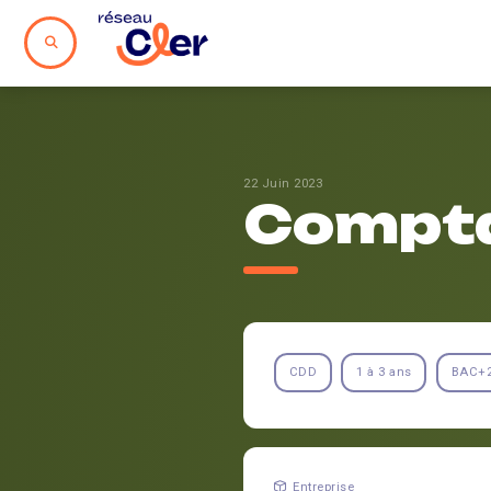
22 Juin 2023
Compta
CDD
1 à 3 ans
BAC+
Entreprise