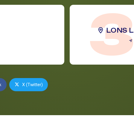
LONS L
k
X (Twitter)