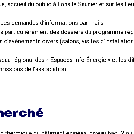
, accueil du public à Lons le Saunier et sur les l
t des demandes d’informations par mails
lus particulièrement des dossiers du programme régio
n d’évènements divers (salons, visites d’installati
seau régional des « Espaces Info Énergie » et les di
 missions de l’association
cherché
n thermique du bâtiment exigées, niveau bac+2 ou e