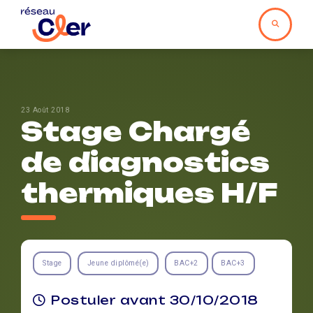
23 Août 2018
Stage Chargé
de diagnostics
thermiques H/F
Stage
Jeune diplômé(e)
BAC+2
BAC+3
Postuler avant 30/10/2018