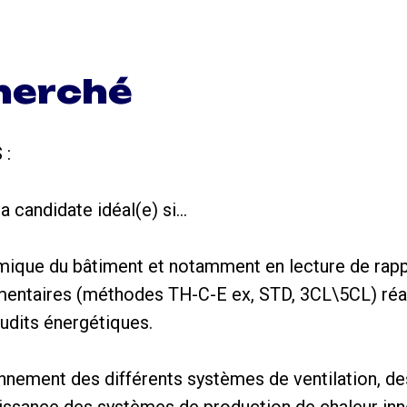
cherché
 :
a candidate idéal(e) si…
rmique du bâtiment et notamment en lecture de rap
mentaires (méthodes TH-C-E ex, STD, 3CL\5CL) réal
audits énergétiques.
onnement des différents systèmes de ventilation, d
aissance des systèmes de production de chaleur in