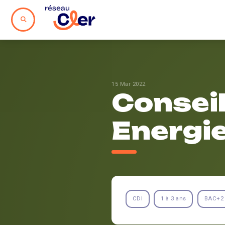
15 Mar 2022
Conseil
Energie
CDI
1 à 3 ans
BAC+2