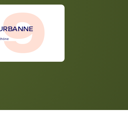
69
EURBANNE
Rhône