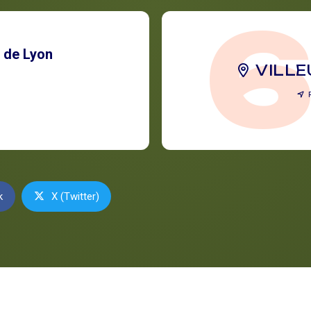
 de Lyon
VILL
k
X (Twitter)