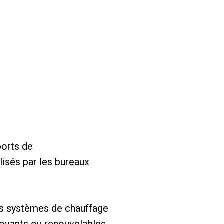
ports de
isés par les bureaux
es systèmes de chauffage
novants ou renouvelables