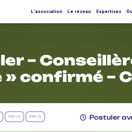
L’association
Le réseau
Expertises
Ou
ler – Conseillèr
 » confirmé – 
Postuler a
BAC+3
BAC+5