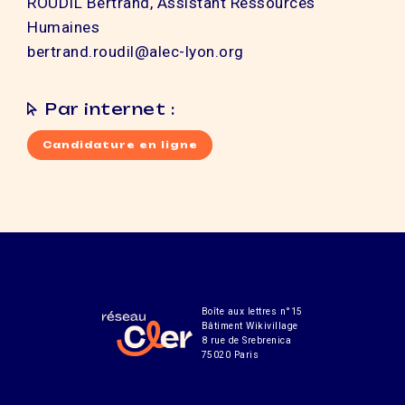
ROUDIL Bertrand, Assistant Ressources
Humaines
bertrand.roudil@alec-lyon.org
Par internet :
Candidature en ligne
Boîte aux lettres n°15
Bâtiment Wikivillage
8 rue de Srebrenica
75020 Paris