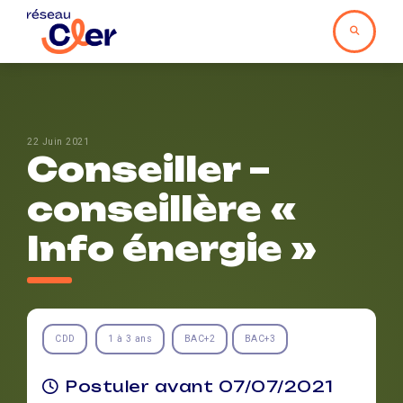
22 Juin 2021
Conseiller –
conseillère «
Info énergie »
CDD
1 à 3 ans
BAC+2
BAC+3
Postuler avant 07/07/2021