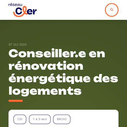
07 Oct 2020
Conseiller.e en
rénovation
énergétique des
logements
CDI
1 à 3 ans
BAC+2