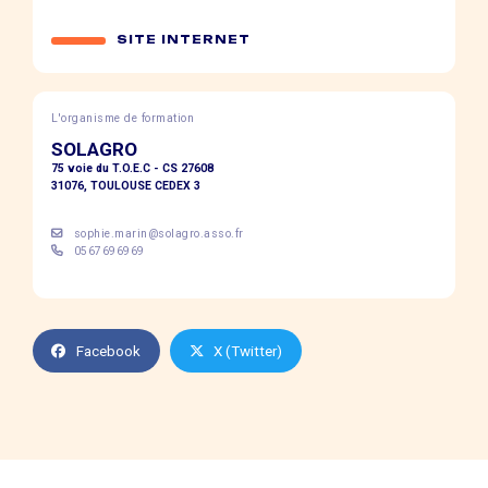
SITE INTERNET
L'organisme de formation
SOLAGRO
75 voie du T.O.E.C - CS 27608
31076, TOULOUSE CEDEX 3
sophie.marin@solagro.asso.fr
0567696969
Facebook
X (Twitter)