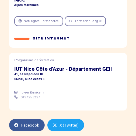
Alpes Maritimes
Non agréé Format'eree
Formation longue
SITE INTERNET
L'organisme de formation
IUT Nice Côte d’Azur - Département GEII
41, bd Napoléon III
06206, Nice cedex 3
lp-eer@unice.fr
0497258227
Facebook
X (Twitter)