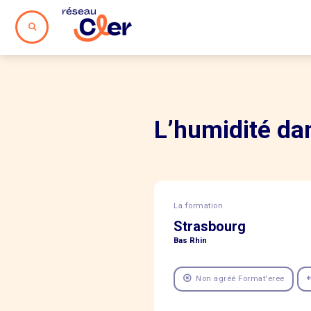
L’humidité dan
La formation
Strasbourg
Bas Rhin
Non agréé Format'eree