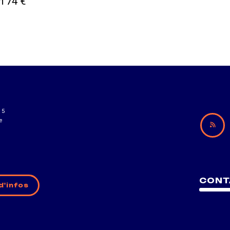
n 74 €
15
e
CONT
d'infos