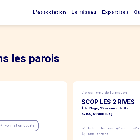
L’association
Le réseau
Expertises
Ou
s les parois
L'organisme de formation
SCOP LES 2 RIVES
À la Plage, 15 avenue du Rhin
67100, Strasbourg
Formation courte
helene.ludmann@scop-les2ri
0661873663