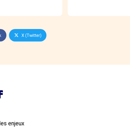
k
X (Twitter)
f
des enjeux