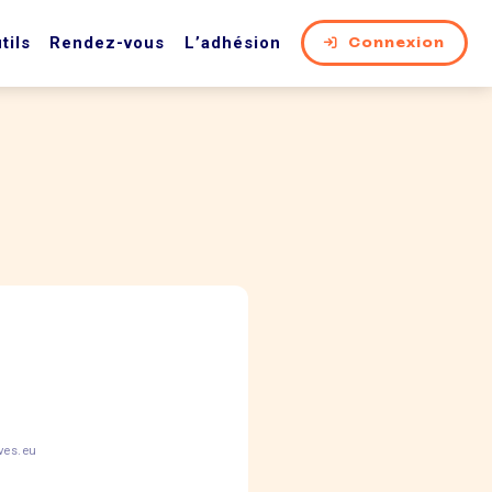
tils
Rendez-vous
L’adhésion
Connexion
ves.eu