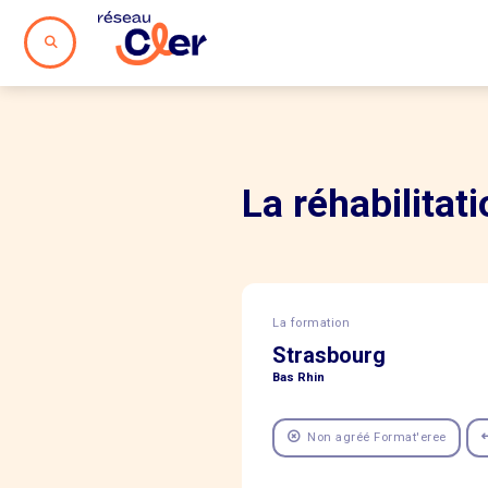
La réhabilitat
La formation
Strasbourg
Bas Rhin
Non agréé Format'eree