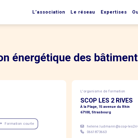
L’association
Le réseau
Expertises
Ou
ion énergétique des bâtimen
L'organisme de formation
SCOP LES 2 RIVES
À la Plage, 15 avenue du Rhin
67100, Strasbourg
Formation courte
helene.ludmann@scop-les2ri
0661873663