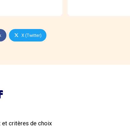
k
X (Twitter)
f
x et critères de choix