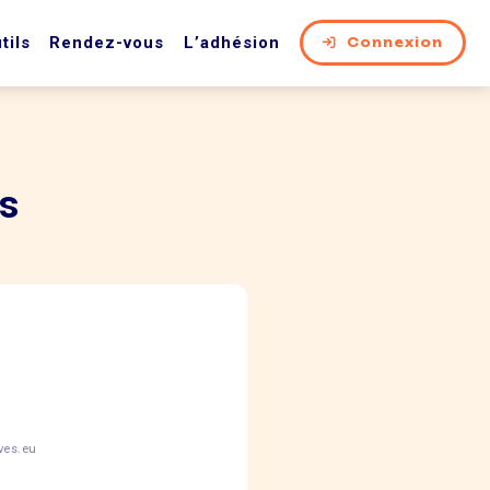
tils
Rendez-vous
L’adhésion
Connexion
ts
ves.eu