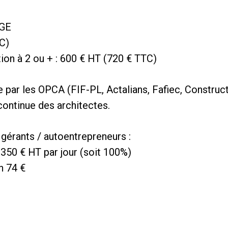
RGE
TC)
ption à 2 ou + : 600 € HT (720 € TTC)
 par les OPCA (FIF-PL, Actalians, Fafiec, Constructy
continue des architectes.
/ gérants / autoentrepreneurs :
50 € HT par jour (soit 100%)
n 74 €