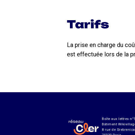
Tarifs
La prise en charge du coû
est effectuée lors de la 
Boîte aux lettres n°
Bâtiment Wikivillag
8 rue de Srebrenica