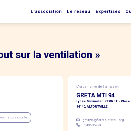
L’association
Le réseau
Expertises
Ou
ut sur la ventilation »
L'organisme de formation
GRETA MTI 94
Lycée Maximilien PERRET - Place 
94140, ALFORTVILLE
Formation courte
gmti94@forpro-creteil.org
0143535224