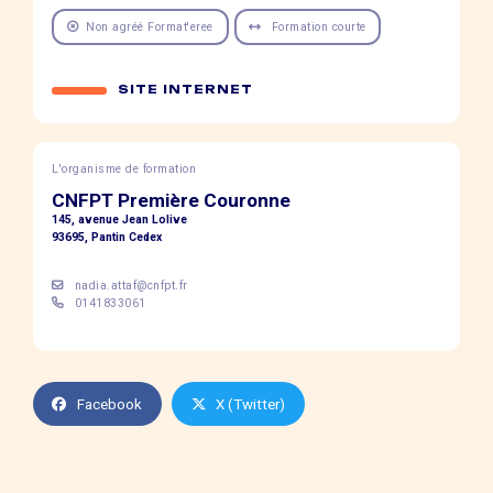
Non agréé Format'eree
Formation courte
SITE INTERNET
L'organisme de formation
CNFPT Première Couronne
145, avenue Jean Lolive
93695, Pantin Cedex
nadia.attaf@cnfpt.fr
0141833061
Facebook
X (Twitter)