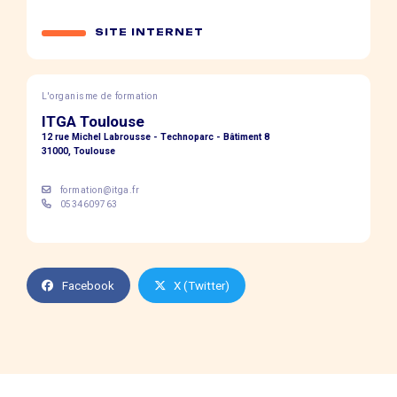
SITE INTERNET
L'organisme de formation
ITGA Toulouse
12 rue Michel Labrousse - Technoparc - Bâtiment 8
31000, Toulouse
formation@itga.fr
0534609763
Facebook
X (Twitter)