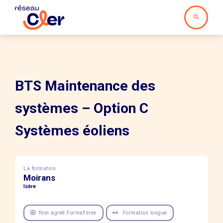
BTS Maintenance des
systèmes – Option C
Systèmes éoliens
La formation
Moirans
Isère
Non agréé Format'eree
Formation longue