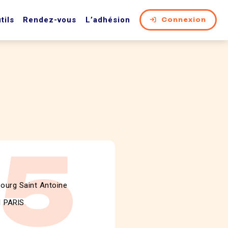
tils
Rendez-vous
L’adhésion
Connexion
75
bourg Saint Antoine
1 PARIS