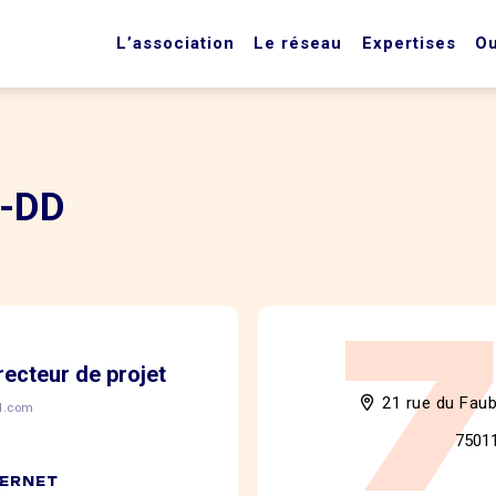
L’association
Le réseau
Expertises
Ou
-DD
ecteur de projet
21 rue du Fau
dd.com
7501
TERNET