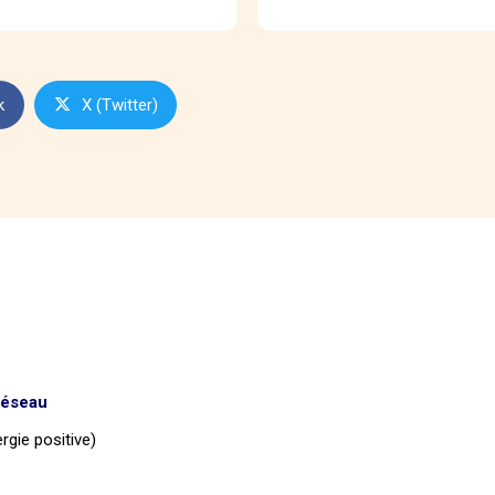
k
X (Twitter)
réseau
rgie positive)