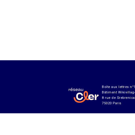
Boîte aux lettres n°
Bâtiment Wikivillag
8 rue de Srebrenica
75020 Paris
Abonnement à notre lettre 